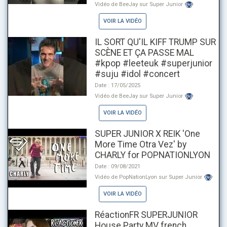
Vidéo de BeeJay sur Super Junior
VOIR LA VIDÉO
IL SORT QU'IL KIFF TRUMP SUR
SCÈNE ET ÇA PASSE MAL
#kpop #leeteuk #superjunior
#suju #idol #concert
Date : 17/05/2025
Vidéo de BeeJay sur Super Junior
VOIR LA VIDÉO
SUPER JUNIOR X REIK 'One
More Time Otra Vez' by
CHARLY for POPNATIONLYON
Date : 09/08/2021
Vidéo de PopNationLyon sur Super Junior
VOIR LA VIDÉO
RéactionFR SUPERJUNIOR
House Party MV french