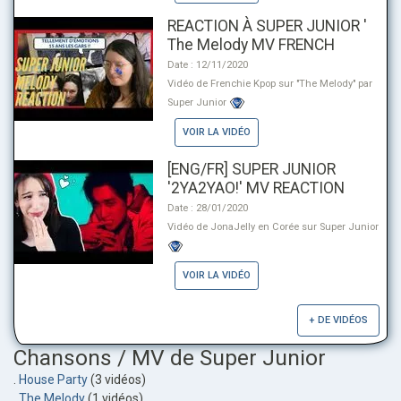
REACTION À SUPER JUNIOR '
The Melody MV FRENCH
Date : 12/11/2020
Vidéo de Frenchie Kpop sur "The Melody" par
Super Junior
VOIR LA VIDÉO
[ENG/FR] SUPER JUNIOR
'2YA2YAO!' MV REACTION
Date : 28/01/2020
Vidéo de JonaJelly en Corée sur Super Junior
VOIR LA VIDÉO
+ DE VIDÉOS
Chansons / MV de Super Junior
.
House Party
(3 vidéos)
.
The Melody
(1 vidéos)