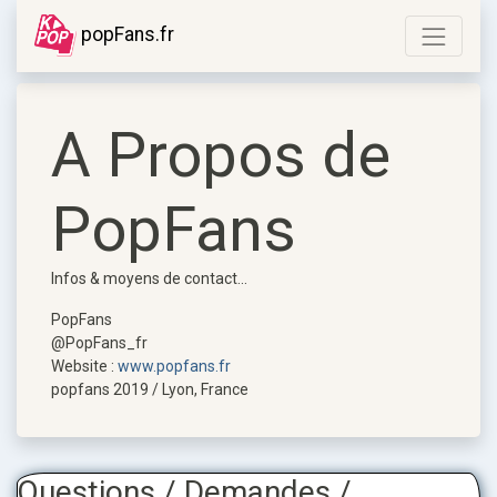
popFans.fr
A Propos de
PopFans
Infos & moyens de contact...
PopFans
@PopFans_fr
Website
:
www.popfans.fr
popfans
2019 /
Lyon
,
France
Questions / Demandes /