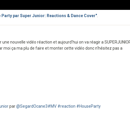
 Party par Super Junior: Reactions & Dance Cover"
.
ur une nouvelle vidéo réaction et aujourd'hui on va réagir a SUPERJUNIO
ar moi ça ma plu de faire et monter cette vidéo donc n'hésitez pas a
nior
par
@SegardOcane3
#MV
#reaction
#HouseParty