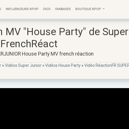
S
INFLUENCEURS KPOP
DICO
FANBASES
BOUTIQUE KPOP
n MV "House Party" de Super
 FrenchRéact
RJUNIOR House Party MV french réaction
r
»
Vidéos Super Junior
»
Vidéos House Party
»
Vidéo RéactionFR SUPE