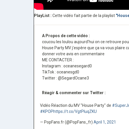
PlayList :
Cette vidéo fait partie de la playlist
"House
A Propos de cette vidéo :
coucou les loulou aujourd'hui on ce retrouve po
House Party MV j'espère que ça va vous plaire c
donner votre avis en commentaire
ME CONTACTER :
Instagram : oceanesegard0
TikTok : oceanesgd0
Twitter : @SegardOcane3
Réagir & commenter sur Twitter :
Vidéo Réaction du MV "House Party" de
#SuperJu
#KPOP
https://t.co/VgtPluqZKU
— PopFans.fr (@PopFans_fr)
April 1, 2021