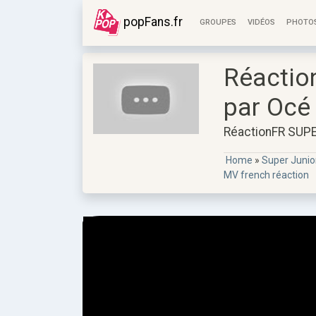
popFans.fr
GROUPES
VIDÉOS
PHOTO
Réactio
par Océ
RéactionFR SUPE
Home
»
Super Junio
MV french réaction