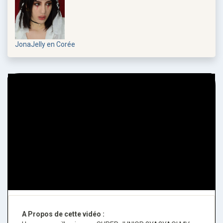
JonaJelly en Corée
A Propos de cette vidéo :