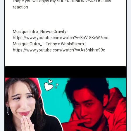
I hope you will enjoy my SUPER JUNIOR 2YA2YAO! MV
reaction
Musique Intro_Niihwa Gravity :
https://www.youtube.com/watch?v=KpV-8KeWPmo
Musique Outro_ - Tenny x WhoIsSlimm :
https://www.youtube.com/watch?v=As6nkhra99c