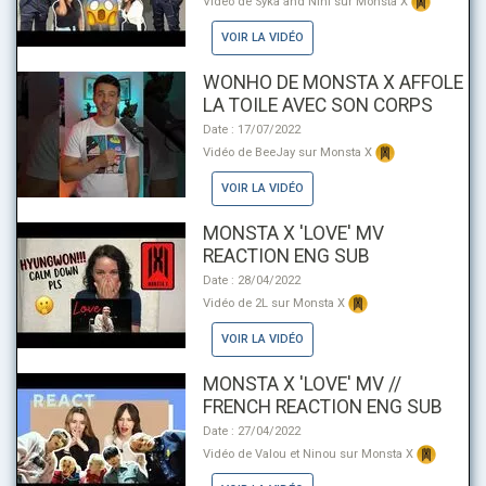
Vidéo de Syka and Nini sur Monsta X
VOIR LA VIDÉO
WONHO DE MONSTA X AFFOLE
LA TOILE AVEC SON CORPS
Date : 17/07/2022
Vidéo de BeeJay sur Monsta X
VOIR LA VIDÉO
MONSTA X 'LOVE' MV
REACTION ENG SUB
Date : 28/04/2022
Vidéo de 2L sur Monsta X
VOIR LA VIDÉO
MONSTA X 'LOVE' MV //
FRENCH REACTION ENG SUB
Date : 27/04/2022
Vidéo de Valou et Ninou sur Monsta X