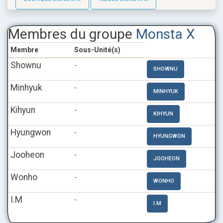
Membres du groupe
Monsta X
Membre
Sous-Unité(s)
Shownu
-
SHOWNU
Minhyuk
-
MINHYUK
Kihyun
-
KIHYUN
Hyungwon
-
HYUNGWON
Jooheon
-
JOOHEON
Wonho
-
WONHO
I.M
-
I.M