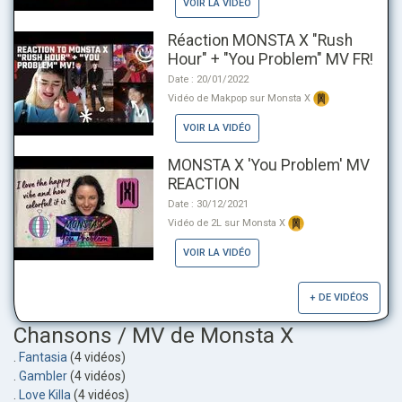
VOIR LA VIDÉO
Réaction MONSTA X "Rush
Hour" + "You Problem" MV FR!
Date : 20/01/2022
Vidéo de Makpop sur Monsta X
VOIR LA VIDÉO
MONSTA X 'You Problem' MV
REACTION
Date : 30/12/2021
Vidéo de 2L sur Monsta X
VOIR LA VIDÉO
+ DE VIDÉOS
Chansons / MV de Monsta X
.
Fantasia
(4 vidéos)
.
Gambler
(4 vidéos)
.
Love Killa
(4 vidéos)