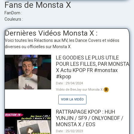
Fans de Monsta X
FanDom :
Couleurs :
Dernières Vidéos Monsta X :
Voici toutes les Réactions aux MV, les Dance Covers et vidéos
diverses ou officielles sur Monsta X.
LE GOODIES LE PLUS UTILE
POUR LES FILLES, PAR MONSTA
X Actu KPOP FR #monstax
#kpop
Date : 29/04/2024
Vidéo de BeeJay sur Monsta X
VOIR LA VIDÉO
RATTRAPAGE KPOP : HUH
YUNJIN / SF9 / ONLYONEOF /
MONSTA X / EOS
Date : 25/02/2023