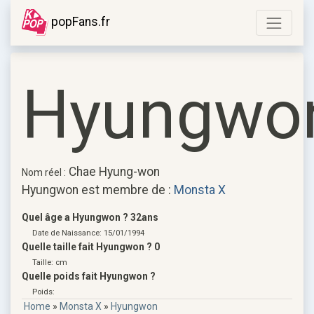
popFans.fr
Hyungwo
Chae Hyung-won
Nom réel :
Hyungwon est membre de :
Monsta X
Quel âge a Hyungwon ? 32ans
Date de Naissance: 15/01/1994
Quelle taille fait Hyungwon ? 0
Taille: cm
Quelle poids fait Hyungwon ?
Poids:
Home
»
Monsta X
»
Hyungwon