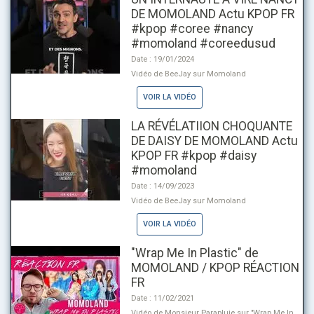
DE MOMOLAND Actu KPOP FR
#kpop #coree #nancy
#momoland #coreedusud
Date : 19/01/2024
Vidéo de BeeJay sur Momoland
VOIR LA VIDÉO
LA RÉVÉLATIION CHOQUANTE
DE DAISY DE MOMOLAND Actu
KPOP FR #kpop #daisy
#momoland
Date : 14/09/2023
Vidéo de BeeJay sur Momoland
VOIR LA VIDÉO
"Wrap Me In Plastic" de
MOMOLAND / KPOP RÉACTION
FR
Date : 11/02/2021
Vidéo de Monsieur Parapluie sur "Wrap Me In