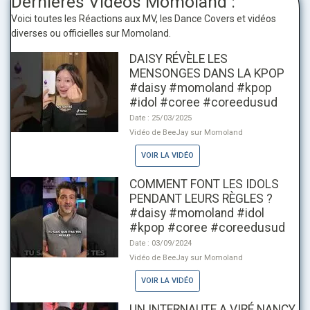
Dernières Vidéos Momoland :
Voici toutes les Réactions aux MV, les Dance Covers et vidéos
diverses ou officielles sur Momoland.
DAISY RÉVÈLE LES
MENSONGES DANS LA KPOP
#daisy #momoland #kpop
#idol #coree #coreedusud
Date : 25/03/2025
Vidéo de BeeJay sur Momoland
VOIR LA VIDÉO
COMMENT FONT LES IDOLS
PENDANT LEURS RÈGLES ?
#daisy #momoland #idol
#kpop #coree #coreedusud
Date : 03/09/2024
Vidéo de BeeJay sur Momoland
VOIR LA VIDÉO
UN INTERNAUTE A VIRÉ NANCY