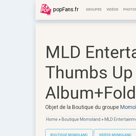
popFans.fr
GROUPES
VIDÉOS
PHOTO
MLD Enter
Thumbs Up 
Album+Fold
Objet de la Boutique du groupe
Momol
Home
»
Boutique Momoland
»
MLD Entertainm
BOUTIQUE MOMOLAND
VIDÉOS MOMOLAND