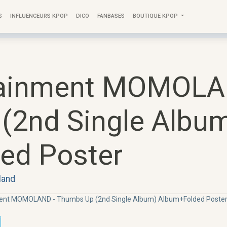
S
INFLUENCEURS KPOP
DICO
FANBASES
BOUTIQUE KPOP
tainment MOMOLA
(2nd Single Albu
ed Poster
and
ent MOMOLAND - Thumbs Up (2nd Single Album) Album+Folded Poste