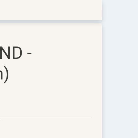
ND -
m)
r