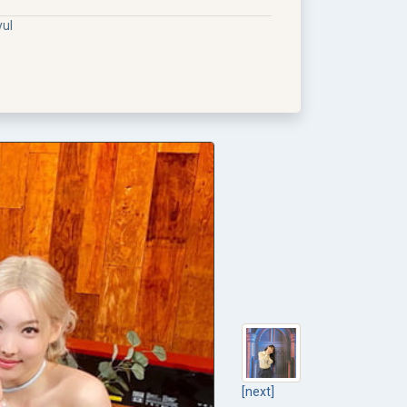
ul
[next]