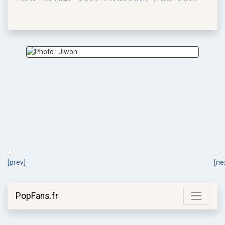
[prev]
[ne
PopFans.fr