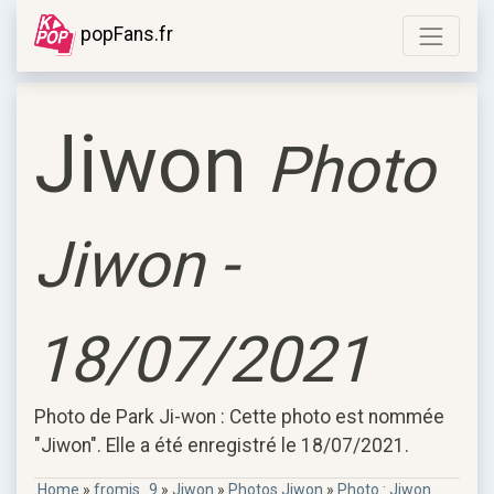
popFans.fr
Jiwon
Photo
Jiwon -
18/07/2021
Photo de Park Ji-won : Cette photo est nommée
"Jiwon". Elle a été enregistré le 18/07/2021.
Home
»
fromis_9
»
Jiwon
»
Photos Jiwon
»
Photo : Jiwon