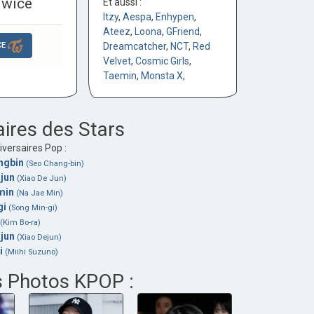
wice
Et aussi :
Itzy
,
Aespa
,
Enhypen
,
Ateez
,
Loona
,
GFriend
,
CE
Dreamcatcher
,
NCT
,
Red
Velvet
,
Cosmic Girls
,
Taemin
,
Monsta X
,
aires des Stars
versaires Pop :
ngbin
(Seo Chang-bin)
jun
(Xiao De Jun)
min
(Na Jae Min)
gi
(Song Min-gi)
(Kim Bo-ra)
jun
(Xiao Dejun)
i
(Miihi Suzuno)
s Photos KPOP :