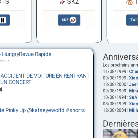
TS
SKZ
T
SKZ
TWI
 HungryRevue Rapide
Annivers
apluie
Les prochains anni
11/08/1999 :
Cha
N ACCIDENT DE VOITURE EN RENTRANT
09/08/1999 :
Xiao
S UN CONCERT
13/08/2000 :
Jae
09/08/1999 :
Min
10/08/1994 :
SuA
08/08/1999 :
Xiao
é de Pinky Up @katseyeworld #shorts
12/08/2004 :
Miih
Dernière