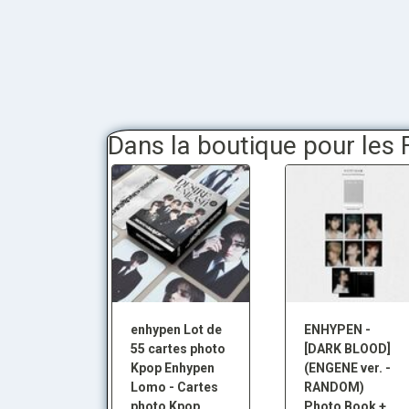
Dans la boutique pour les
enhypen Lot de
ENHYPEN -
55 cartes photo
[DARK BLOOD]
Kpop Enhypen
(ENGENE ver. -
Lomo - Cartes
RANDOM)
photo Kpop
Photo Book +