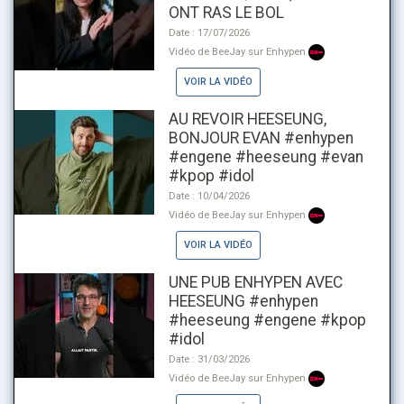
ONT RAS LE BOL
Date : 17/07/2026
Vidéo de BeeJay sur Enhypen
VOIR LA VIDÉO
AU REVOIR HEESEUNG,
BONJOUR EVAN #enhypen
#engene #heeseung #evan
#kpop #idol
Date : 10/04/2026
Vidéo de BeeJay sur Enhypen
VOIR LA VIDÉO
UNE PUB ENHYPEN AVEC
HEESEUNG #enhypen
#heeseung #engene #kpop
#idol
Date : 31/03/2026
Vidéo de BeeJay sur Enhypen