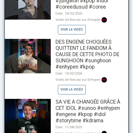
#jungwon #kpop #idol
#coreedusud #coree
Date : 20/02/2026
Vidéo de BeeJay sur Enhypen
VOIR LA VIDÉO
DES ENGENE CHOQUÉES
QUITTENT LE FANDOM À
CAUSE DE CETTE PHOTO DE
SUNGHOON #sunghoon
#enhypen #kpop
Date : 10/02/2026
Vidéo de BeeJay sur Enhypen
VOIR LA VIDÉO
SA VIE A CHANGÉE GRÂCE À
CET IDOL #sunoo #enhypen
#engene #kpop #idol
#storytime #kdrama
Date : 11/08/2025