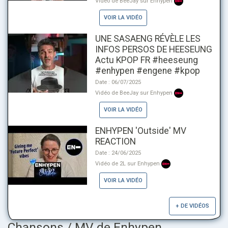
Vidéo de BeeJay sur Enhypen
VOIR LA VIDÉO
UNE SASAENG RÉVÈLE LES
INFOS PERSOS DE HEESEUNG
Actu KPOP FR #heeseung
#enhypen #engene #kpop
Date : 06/07/2025
Vidéo de BeeJay sur Enhypen
VOIR LA VIDÉO
ENHYPEN 'Outside' MV
REACTION
Date : 24/06/2025
Vidéo de 2L sur Enhypen
VOIR LA VIDÉO
+ DE VIDÉOS
Chansons / MV de Enhypen