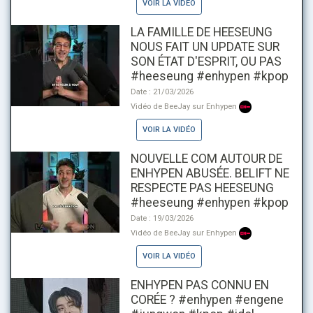
VOIR LA VIDÉO
LA FAMILLE DE HEESEUNG
NOUS FAIT UN UPDATE SUR
SON ÉTAT D'ESPRIT, OU PAS
#heeseung #enhypen #kpop
Date : 21/03/2026
Vidéo de BeeJay sur Enhypen
VOIR LA VIDÉO
NOUVELLE COM AUTOUR DE
ENHYPEN ABUSÉE. BELIFT NE
RESPECTE PAS HEESEUNG
#heeseung #enhypen #kpop
Date : 19/03/2026
Vidéo de BeeJay sur Enhypen
VOIR LA VIDÉO
ENHYPEN PAS CONNU EN
CORÉE ? #enhypen #engene