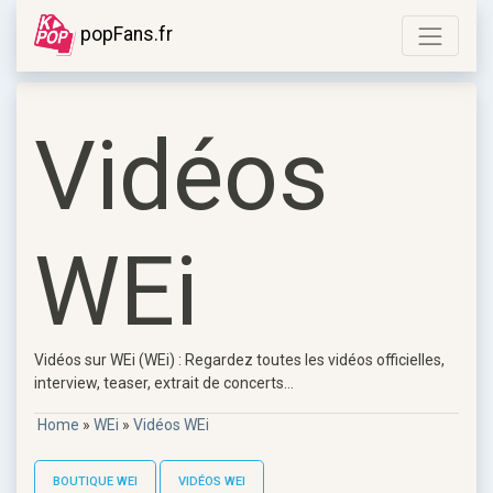
popFans.fr
Vidéos
WEi
Vidéos sur WEi (WEi) : Regardez toutes les vidéos officielles,
interview, teaser, extrait de concerts...
Home
»
WEi
»
Vidéos WEi
BOUTIQUE WEI
VIDÉOS WEI