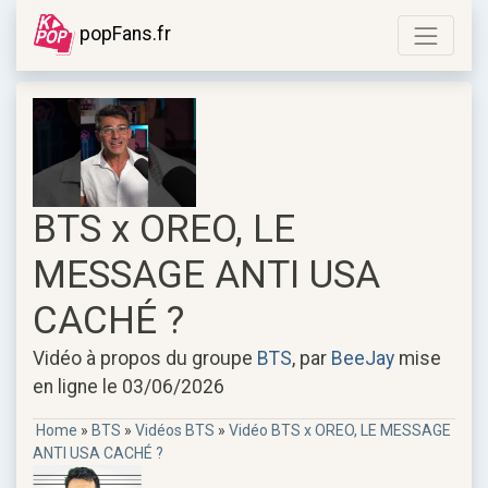
popFans.fr
BTS x OREO, LE
MESSAGE ANTI USA
CACHÉ ?
Vidéo à propos du groupe
BTS
, par
BeeJay
mise
en ligne le 03/06/2026
Home
»
BTS
»
Vidéos BTS
»
Vidéo BTS x OREO, LE MESSAGE
ANTI USA CACHÉ ?