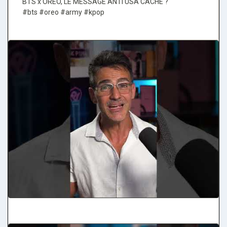
BTS x OREO, LE MESSAGE ANTI USA CACHÉ ?
#bts #oreo #army #kpop