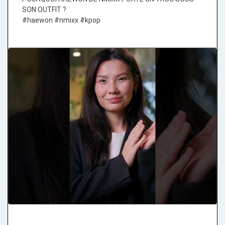
SON OUTFIT ?
#haewon #nmixx #kpop