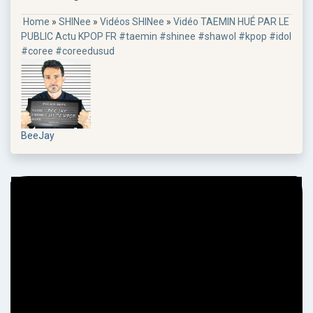
Home
»
SHINee
»
Vidéos SHINee
»
Vidéo TAEMIN HUÉ PAR LE
PUBLIC Actu KPOP FR #taemin #shinee #shawol #kpop #idol
#coree #coreedusud
BeeJay