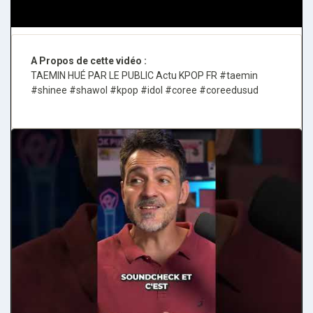
A Propos de cette vidéo :
TAEMIN HUÉ PAR LE PUBLIC Actu KPOP FR #taemin
#shinee #shawol #kpop #idol #coree #coreedusud