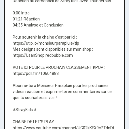
Réaction au comeback de Stray Kids avec Thunderous
0:00 Intro
01:21 Réaction
04:35 Analyse et Conclusion
Pour soutenir la chaîne c'est par ici :
https://utip.io/monsieurparapluie/tip
Mes designs sont disponibles sur mon shop :
https://UsanShop.redbubble.com
VOTE ICI POUR LE PROCHAIN CLASSEMENT KPOP :
https://poll.fm/10604888
Abonne-toi à Monsieur Parapluie pour les prochaines
vidéos réaction et exprime-toi en commentaires sur ce
que tu souhaiterais voir !
#StrayKids #
CHAINE DE LET'S PLAY :
https://www.youtube.com/channel/UC02kKFX9cPTdnDt