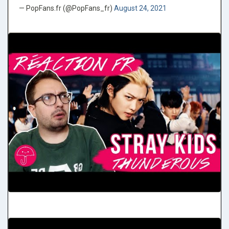
— PopFans.fr (@PopFans_fr)
August 24, 2021