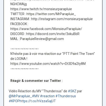
NGHCWAjg
https://www.twitch.tv/monsieurparapluie
TWITTER : https://twitter.com/MrParapluie_
INSTAGRAM : http://instagram.com/monsieurparapluie
FACEBOOK :
https://www.facebook.com/MonsieurParapluie/
DISCORD : https://discord.com/invite/3xkuBbR
MAIL : ParapluieReview@gmail.com
-~-~~-~~~-~~-~-
N'hésite pas à voir ma réaction sur "PTT Paint The Town"
de LOONA !
https://www.youtube.com/watch?v=Dt3D9a2ty8M
-~-~~-~~~-~~-~-
Réagir & commenter sur Twitter :
Vidéo Réaction du MV "Thunderous" de
#SKZ
par
@MrParapluie_
#MV
#reaction
#Thunderous
#KPOP
https://t.co/hVzza5ajUT