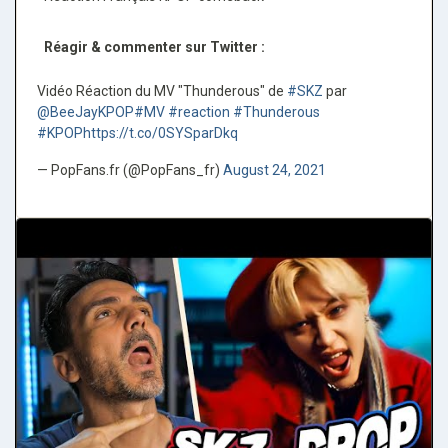
Réagir & commenter sur Twitter :
Vidéo Réaction du MV "Thunderous" de
#SKZ
par
@BeeJayKPOP
#MV
#reaction
#Thunderous
#KPOP
https://t.co/0SYSparDkq
— PopFans.fr (@PopFans_fr)
August 24, 2021