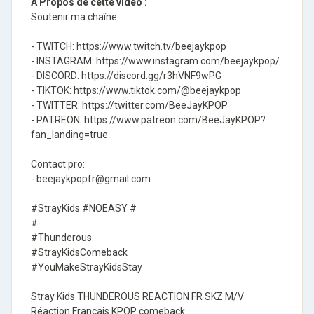
A Propos de cette vidéo :
Soutenir ma chaîne:
- TWITCH: https://www.twitch.tv/beejaykpop
- INSTAGRAM: https://www.instagram.com/beejaykpop/
- DISCORD: https://discord.gg/r3hVNF9wPG
- TIKTOK: https://www.tiktok.com/@beejaykpop
- TWITTER: https://twitter.com/BeeJayKPOP
- PATREON: https://www.patreon.com/BeeJayKPOP?
fan_landing=true
Contact pro:
- beejaykpopfr@gmail.com
#StrayKids #NOEASY #
#
#Thunderous
#StrayKidsComeback
#YouMakeStrayKidsStay
Stray Kids THUNDEROUS REACTION FR SKZ M/V
Réaction Français KPOP comeback