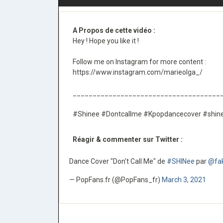
A Propos de cette vidéo :
Hey ! Hope you like it !
Follow me on Instagram for more content :
https://www.instagram.com/marieolga_/
_____________________________________
#Shinee #Dontcallme #Kpopdancecover #shin
Réagir & commenter sur Twitter :
Dance Cover "Don't Call Me" de
#SHINee
par
@fa
— PopFans.fr (@PopFans_fr)
March 3, 2021