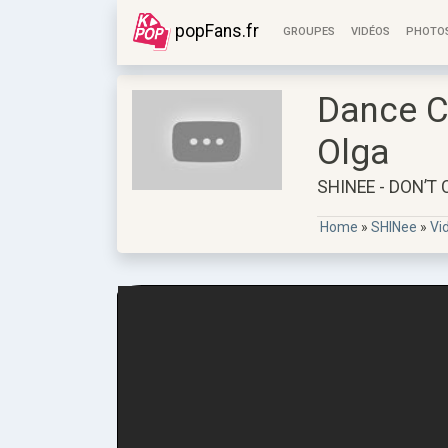
popFans.fr
GROUPES
VIDÉOS
PHOTO
Dance C
Olga
SHINEE - DON’T 
Home
»
SHINee
»
Vi