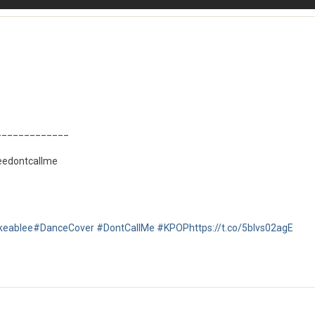
_____________
eedontcallme
keablee
#DanceCover
#DontCallMe
#KPOP
https://t.co/5bIvs02agE