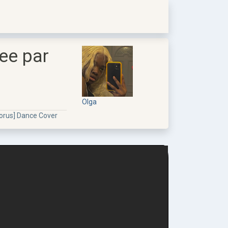
ee par
Olga
orus] Dance Cover