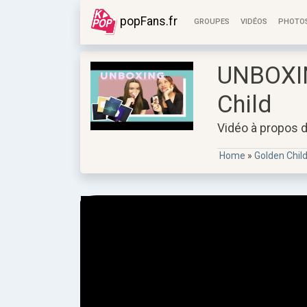
popFans.fr
GROUPES
VIDÉOS
PHOTO
UNBOXIN
Child
Vidéo à propos 
Home
»
Golden Chil