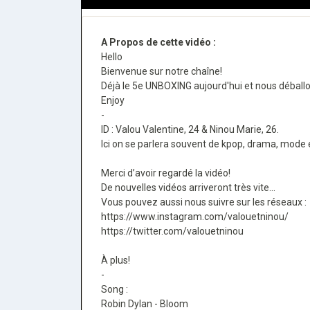
A Propos de cette vidéo :
Hello
Bienvenue sur notre chaîne!
Déjà le 5e UNBOXING aujourd'hui et nous déballon
Enjoy
-
ID : Valou Valentine, 24 & Ninou Marie, 26.
Ici on se parlera souvent de kpop, drama, mod
Merci d’avoir regardé la vidéo!
De nouvelles vidéos arriveront très vite...
Vous pouvez aussi nous suivre sur les réseaux :
https://www.instagram.com/valouetninou/​
https://twitter.com/valouetninou​
À plus!
-
Song :
Robin Dylan - Bloom