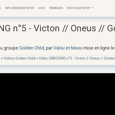
S
INFLUENCEURS KPOP
DICO
FANBASES
BOUTIQUE KPOP
G n°5 - Victon // Oneus // G
du groupe
Golden Child
, par
Valou et Ninou
mise en ligne l
d
»
Vidéos Golden Child
»
Vidéo UNBOXING n°5 - Victon // Oneus // Golden