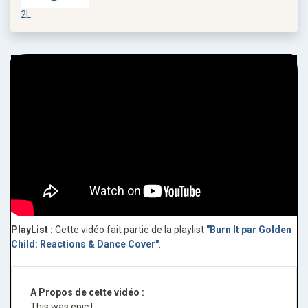
2L
PlayList :
Cette vidéo fait partie de la playlist
"Burn It par Golden
Child: Reactions & Dance Cover"
.
A Propos de cette vidéo :
This was epic !