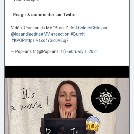
Réagir & commenter sur Twitter :
Vidéo Réaction du MV "Burn It" de
#GoldenChild
par
@leaandlaetitia
#MV
#reaction
#BurnIt
#KPOP
https://t.co/Y3ic0VEuj7
— PopFans.fr (@PopFans_fr)
February 1, 2021