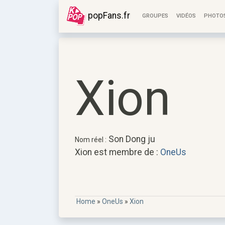
popFans.fr
GROUPES
VIDÉOS
PHOTO
Xion
Son Dong ju
Nom réel :
Xion est membre de :
OneUs
Home
»
OneUs
»
Xion