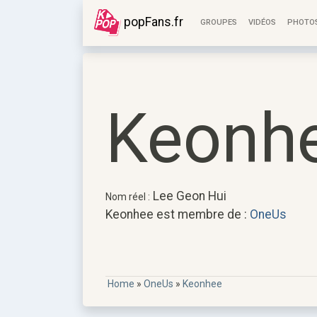
popFans.fr
GROUPES
VIDÉOS
PHOTO
Keonh
Lee Geon Hui
Nom réel :
Keonhee est membre de :
OneUs
Home
»
OneUs
»
Keonhee