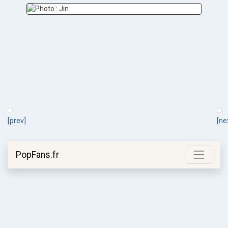
[prev]
[ne
PopFans.fr