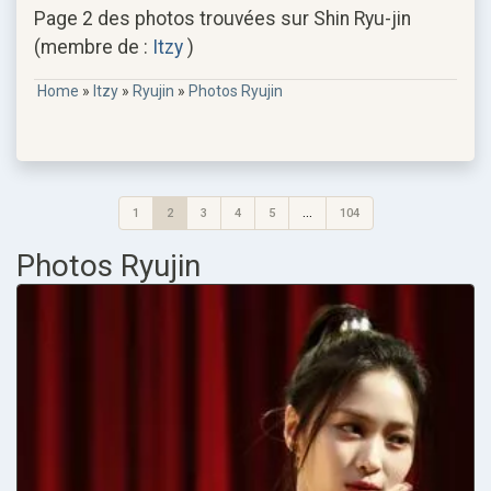
Page 2 des photos trouvées sur Shin Ryu-jin
(membre de :
Itzy
)
Home
»
Itzy
»
Ryujin
»
Photos Ryujin
1
2
3
4
5
...
104
Photos Ryujin