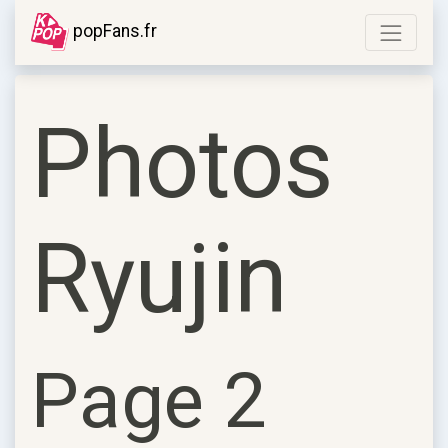
popFans.fr
Photos
Ryujin
Page 2