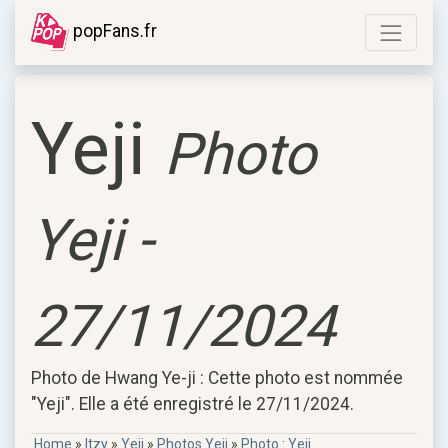
popFans.fr
Yeji
Photo
Yeji -
27/11/2024
Photo de Hwang Ye-ji : Cette photo est nommée
"Yeji". Elle a été enregistré le 27/11/2024.
Home
»
Itzy
»
Yeji
»
Photos Yeji
»
Photo : Yeji