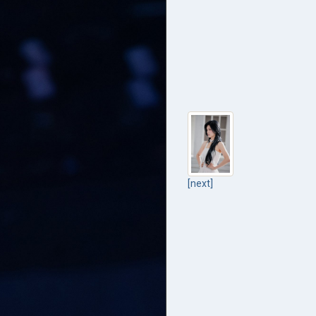
[next]