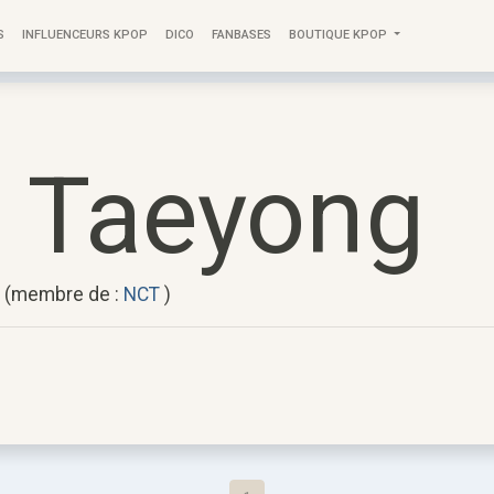
S
INFLUENCEURS KPOP
DICO
FANBASES
BOUTIQUE KPOP
 Taeyong
g (membre de :
NCT
)