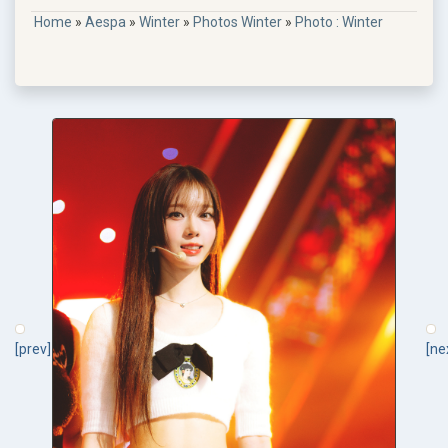
Home
»
Aespa
»
Winter
»
Photos Winter
»
Photo : Winter
[prev]
[ne