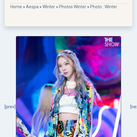
Home
»
Aespa
»
Winter
»
Photos Winter
»
Photo : Winter
[prev]
[ne