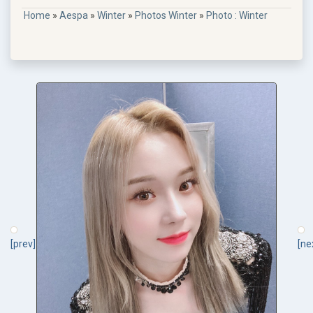
Home
»
Aespa
»
Winter
»
Photos Winter
»
Photo : Winter
[prev]
[ne