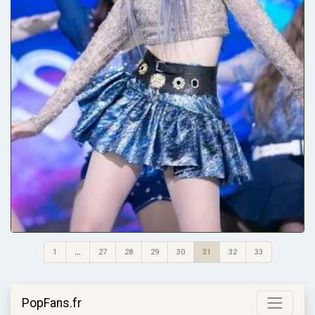
1
...
27
28
29
30
31
32
33
PopFans.fr