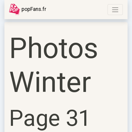
popFans.fr
Photos
Winter
Page 31