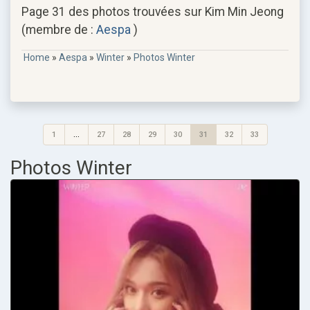
Page 31 des photos trouvées sur Kim Min Jeong
(membre de :
Aespa
)
Home
»
Aespa
»
Winter
»
Photos Winter
1
...
27
28
29
30
31
32
33
Photos Winter