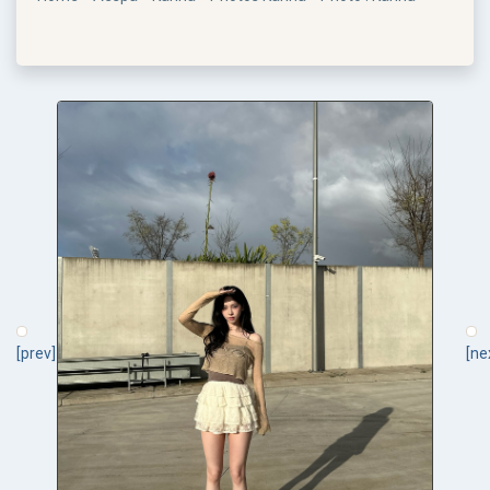
[prev]
[ne