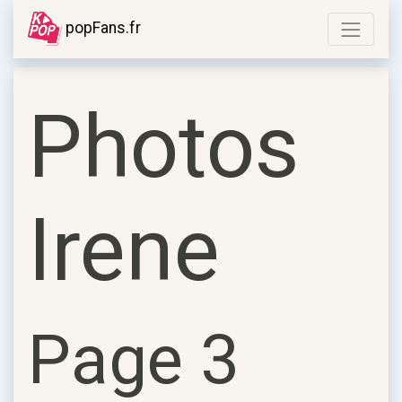
popFans.fr
Photos
Irene
Page 3