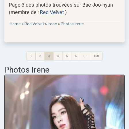
Page 3 des photos trouvées sur Bae Joo-hyun
(membre de :
Red Velvet
)
Home
»
Red Velvet
»
Irene
»
Photos Irene
1
2
3
4
5
6
...
150
Photos Irene