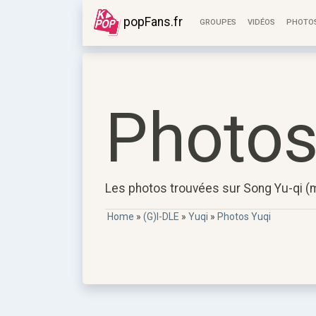
popFans.fr
GROUPES
VIDÉOS
PHOTO
Photos
Les photos trouvées sur Song Yu-qi 
Home
»
(G)I-DLE
»
Yuqi
»
Photos Yuqi