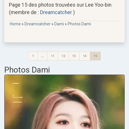
Page 15 des photos trouvées sur Lee Yoo-bin
(membre de :
Dreamcatcher
)
Home
»
Dreamcatcher
»
Dami
»
Photos Dami
1
...
11
12
13
14
15
Photos Dami