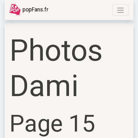
popFans.fr
Photos
Dami
Page 15