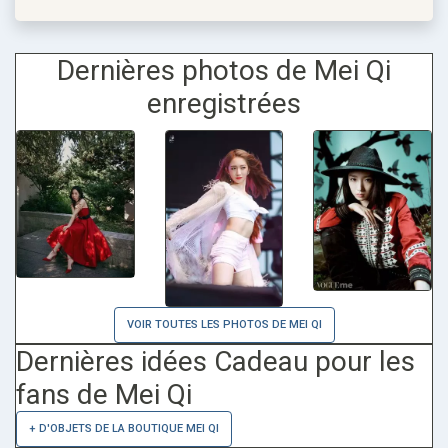
Dernières photos de Mei Qi
enregistrées
VOIR TOUTES LES PHOTOS DE MEI QI
Dernières idées Cadeau pour les
fans de Mei Qi
+ D'OBJETS DE LA BOUTIQUE MEI QI