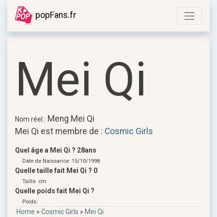
popFans.fr
Mei Qi
Meng Mei Qi
Nom réel :
Mei Qi est membre de :
Cosmic Girls
Quel âge a Mei Qi ? 28ans
Date de Naissance: 15/10/1998
Quelle taille fait Mei Qi ? 0
Taille: cm
Quelle poids fait Mei Qi ?
Poids:
Home
»
Cosmic Girls
»
Mei Qi