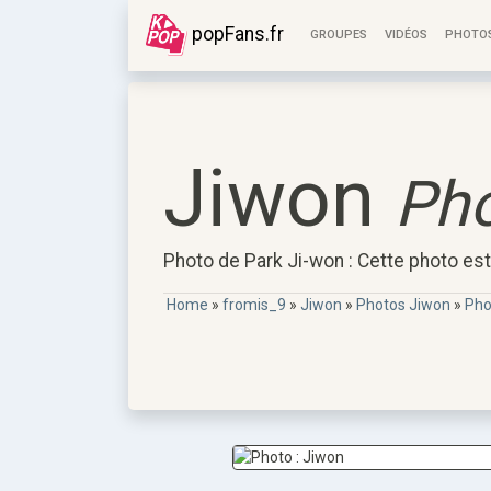
popFans.fr
GROUPES
VIDÉOS
PHOTO
Jiwon
Pho
Photo de Park Ji-won : Cette photo est
Home
»
fromis_9
»
Jiwon
»
Photos Jiwon
»
Pho