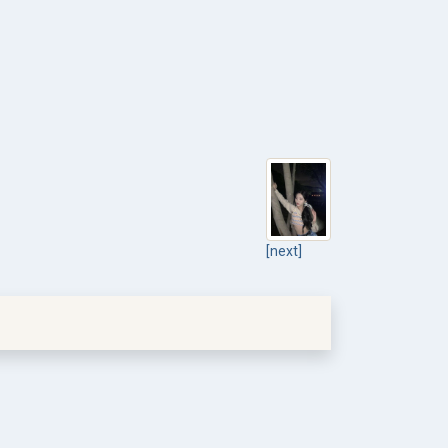
[next]