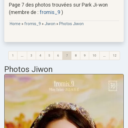
Page 7 des photos trouvées sur Park Ji-won
(membre de :
fromis_9
)
Home
»
fromis_9
»
Jiwon
»
Photos Jiwon
1
...
3
4
5
6
7
8
9
10
...
12
Photos Jiwon