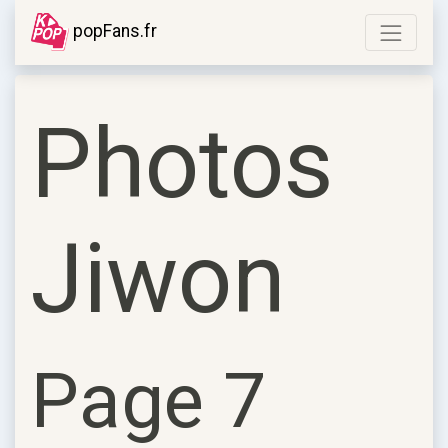
popFans.fr
Photos
Jiwon
Page 7