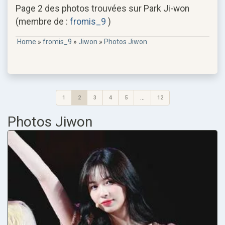
Page 2 des photos trouvées sur Park Ji-won
(membre de :
fromis_9
)
Home
»
fromis_9
»
Jiwon
»
Photos Jiwon
1
2
3
4
5
...
12
Photos Jiwon