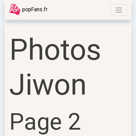
popFans.fr
Photos
Jiwon
Page 2