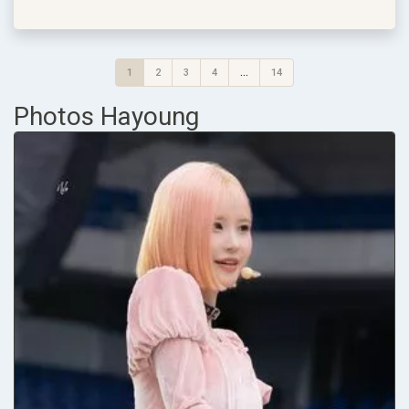
1
2
3
4
...
14
Photos Hayoung