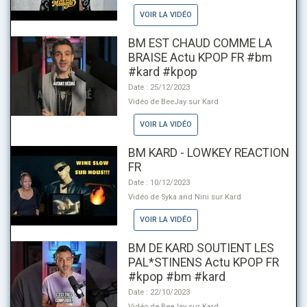
VOIR LA VIDÉO
BM EST CHAUD COMME LA
BRAISE Actu KPOP FR #bm
#kard #kpop
Date : 25/12/2023
Vidéo de BeeJay sur Kard
VOIR LA VIDÉO
BM KARD - LOWKEY REACTION
FR
Date : 10/12/2023
Vidéo de Syka and Nini sur Kard
VOIR LA VIDÉO
BM DE KARD SOUTIENT LES
PAL*STINENS Actu KPOP FR
#kpop #bm #kard
Date : 22/10/2023
Vidéo de BeeJay sur Kard