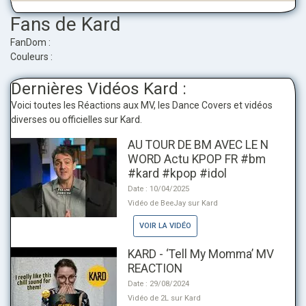
Fans de Kard
FanDom :
Couleurs :
Dernières Vidéos Kard :
Voici toutes les Réactions aux MV, les Dance Covers et vidéos
diverses ou officielles sur Kard.
AU TOUR DE BM AVEC LE N
WORD Actu KPOP FR #bm
#kard #kpop #idol
Date : 10/04/2025
Vidéo de BeeJay sur Kard
VOIR LA VIDÉO
KARD - ‘Tell My Momma’ MV
REACTION
Date : 29/08/2024
Vidéo de 2L sur Kard