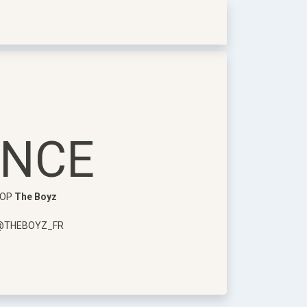
ANCE
KPOP
The Boyz
do @THEBOYZ_FR