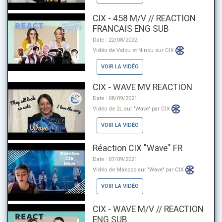
CIX - 458 M/V // REACTION
FRANCAIS ENG SUB
Date : 22/08/2022
Vidéo de Valou et Ninou sur CIX
VOIR LA VIDÉO
CIX - WAVE MV REACTION
Date : 08/09/2021
Vidéo de 2L sur "Wave" par CIX
VOIR LA VIDÉO
Réaction CIX "Wave" FR
Date : 07/09/2021
Vidéo de Makpop sur "Wave" par CIX
VOIR LA VIDÉO
CIX - WAVE M/V // REACTION
ENG SUB