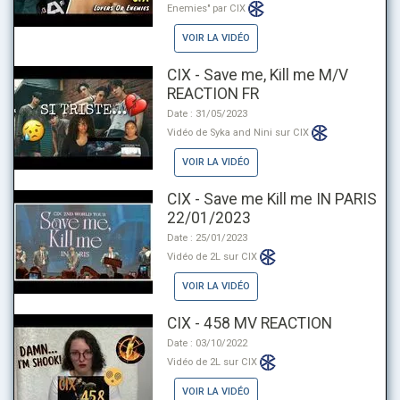
Enemies" par CIX
VOIR LA VIDÉO
CIX - Save me, Kill me M/V
REACTION FR
Date : 31/05/2023
Vidéo de Syka and Nini sur CIX
VOIR LA VIDÉO
CIX - Save me Kill me IN PARIS
22/01/2023
Date : 25/01/2023
Vidéo de 2L sur CIX
VOIR LA VIDÉO
CIX - 458 MV REACTION
Date : 03/10/2022
Vidéo de 2L sur CIX
VOIR LA VIDÉO