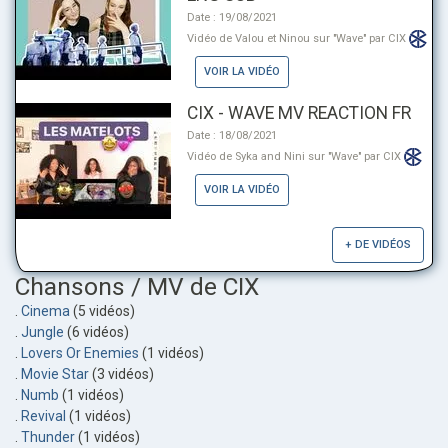
Date : 19/08/2021
Vidéo de Valou et Ninou sur "Wave" par CIX
VOIR LA VIDÉO
CIX - WAVE MV REACTION FR
Date : 18/08/2021
Vidéo de Syka and Nini sur "Wave" par CIX
VOIR LA VIDÉO
+ DE VIDÉOS
Chansons / MV de CIX
.
Cinema
(5 vidéos)
.
Jungle
(6 vidéos)
.
Lovers Or Enemies
(1 vidéos)
.
Movie Star
(3 vidéos)
.
Numb
(1 vidéos)
.
Revival
(1 vidéos)
.
Thunder
(1 vidéos)